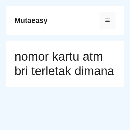
Skip
to
Mutaeasy
Menu
content
nomor kartu atm
bri terletak dimana