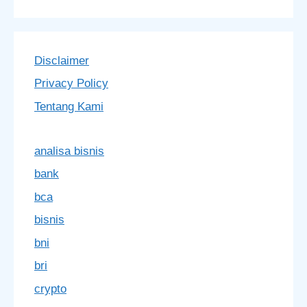
Disclaimer
Privacy Policy
Tentang Kami
analisa bisnis
bank
bca
bisnis
bni
bri
crypto