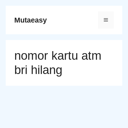
Skip
to
Mutaeasy
Menu
content
nomor kartu atm
bri hilang