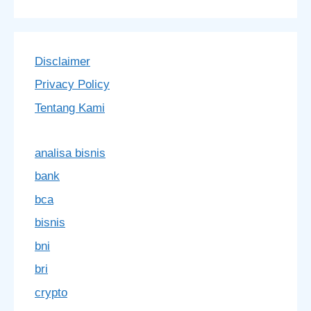
Disclaimer
Privacy Policy
Tentang Kami
analisa bisnis
bank
bca
bisnis
bni
bri
crypto