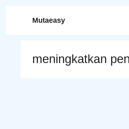
Skip
to
Mutaeasy
content
meningkatkan penj