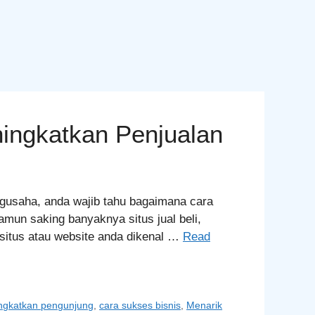
ingkatkan Penjualan
ngusaha, anda wajib tahu bagaimana cara
amun saking banyaknya situs jual beli,
situs atau website anda dikenal …
Read
ngkatkan pengunjung
,
cara sukses bisnis
,
Menarik