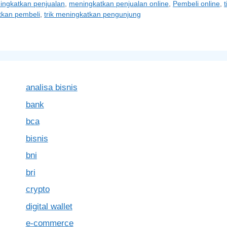
ingkatkan penjualan
,
meningkatkan penjualan online
,
Pembeli online
,
t
tkan pembeli
,
trik meningkatkan pengunjung
analisa bisnis
bank
bca
bisnis
bni
bri
crypto
digital wallet
e-commerce