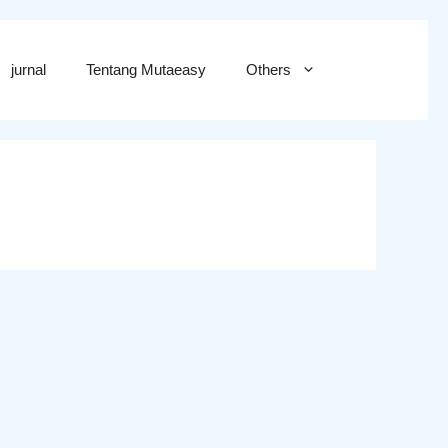
jurnal
Tentang Mutaeasy
Others