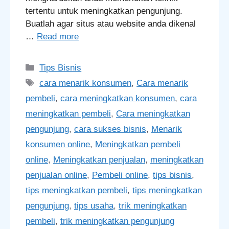
tertentu untuk meningkatkan pengunjung.
Buatlah agar situs atau website anda dikenal
…
Read more
Categories
Tips Bisnis
Tags
cara menarik konsumen
,
Cara menarik
pembeli
,
cara meningkatkan konsumen
,
cara
meningkatkan pembeli
,
Cara meningkatkan
pengunjung
,
cara sukses bisnis
,
Menarik
konsumen online
,
Meningkatkan pembeli
online
,
Meningkatkan penjualan
,
meningkatkan
penjualan online
,
Pembeli online
,
tips bisnis
,
tips meningkatkan pembeli
,
tips meningkatkan
pengunjung
,
tips usaha
,
trik meningkatkan
pembeli
,
trik meningkatkan pengunjung