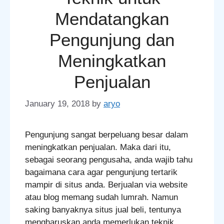
Mendatangkan
Pengunjung dan
Meningkatkan
Penjualan
January 19, 2018
by
aryo
Pengunjung sangat berpeluang besar dalam
meningkatkan penjualan. Maka dari itu,
sebagai seorang pengusaha, anda wajib tahu
bagaimana cara agar pengunjung tertarik
mampir di situs anda. Berjualan via website
atau blog memang sudah lumrah. Namun
saking banyaknya situs jual beli, tentunya
mengharuskan anda memerlukan teknik