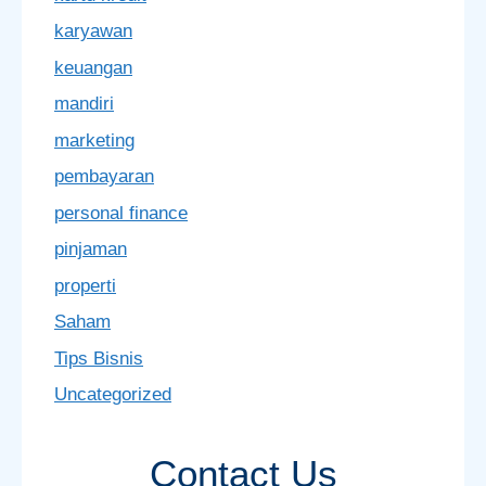
karyawan
keuangan
mandiri
marketing
pembayaran
personal finance
pinjaman
properti
Saham
Tips Bisnis
Uncategorized
Contact Us