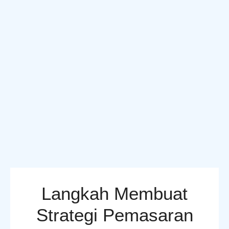
Langkah Membuat
Strategi Pemasaran