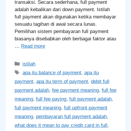
transaksi. Secara sederhana, full payment
adalah kebalikan dari down payment. Istilah
full payment akan digunakan ketika membayar
sesuatu tagihan di awal secara lunas.
Pemilihan sistem pembayaran full payment
biasanya disebabkan oleh berbagai faktor atau
…
Read more
Categories
istilah
Tags
apa itu balance of payment
,
apa itu
payment
,
apa itu term of payment
,
debit full
payment adalah
,
fee payment meaning
,
full fee
meaning
,
full fee paying
,
full payment adalah
,
full payment meaning
,
full upfront payment
meaning
,
pembayaran full payment adalah
,
what does it mean to pay credit card in full
,