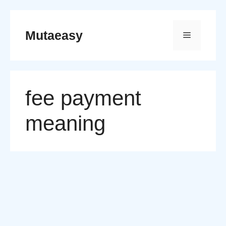
Skip
to
Mutaeasy
Menu
content
fee payment
meaning