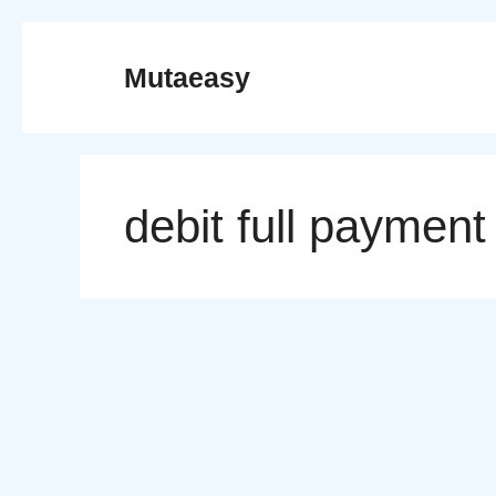
Skip
to
Mutaeasy
content
debit full payment