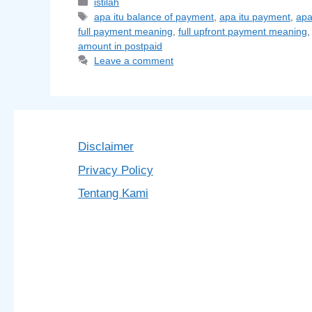
Categories
istilah
Tags
apa itu balance of payment
,
apa itu payment
,
apa
full payment meaning
,
full upfront payment meaning
amount in postpaid
Leave a comment
Disclaimer
Privacy Policy
Tentang Kami