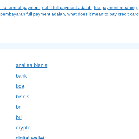
 itu term of payment
,
debit full payment adalah
,
fee payment meaning
,
pembayaran full payment adalah
,
what does it mean to pay credit card i
analisa bisnis
bank
bca
bisnis
bni
bri
crypto
digital wallet