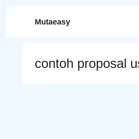
Skip
to
Mutaeasy
content
contoh proposal 