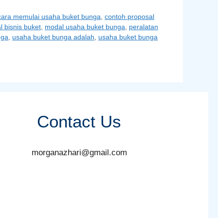
cara memulai usaha buket bunga
,
contoh proposal
 bisnis buket
,
modal usaha buket bunga
,
peralatan
nga
,
usaha buket bunga adalah
,
usaha buket bunga
Contact Us
morganazhari@gmail.com