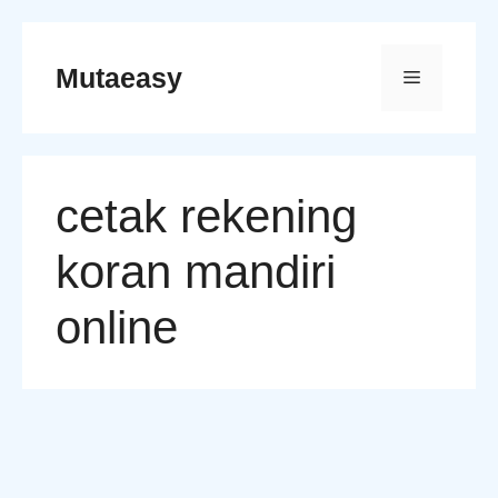
Skip
to
Mutaeasy
Menu
content
cetak rekening
koran mandiri
online