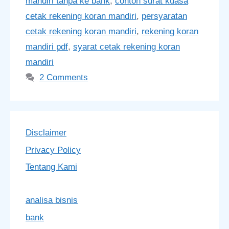
mandiri tanpa ke bank
,
contoh surat kuasa
cetak rekening koran mandiri
,
persyaratan
cetak rekening koran mandiri
,
rekening koran
mandiri pdf
,
syarat cetak rekening koran
mandiri
2 Comments
Disclaimer
Privacy Policy
Tentang Kami
analisa bisnis
bank