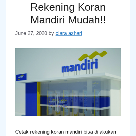
Rekening Koran
Mandiri Mudah!!
June 27, 2020
by
clara azhari
Cetak rekening koran mandiri bisa dilakukan