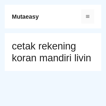
Skip
to
Mutaeasy
Menu
content
cetak rekening
koran mandiri livin