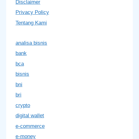
Disclaimer
Privacy Policy
Tentang Kami
analisa bisnis
bank
bca
bisnis
bni
bri
crypto
digital wallet
e-commerce
e-money