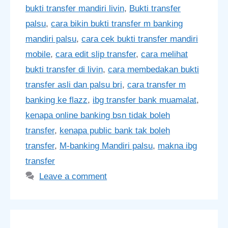
bukti transfer mandiri livin
,
Bukti transfer
palsu
,
cara bikin bukti transfer m banking
mandiri palsu
,
cara cek bukti transfer mandiri
mobile
,
cara edit slip transfer
,
cara melihat
bukti transfer di livin
,
cara membedakan bukti
transfer asli dan palsu bri
,
cara transfer m
banking ke flazz
,
ibg transfer bank muamalat
,
kenapa online banking bsn tidak boleh
transfer
,
kenapa public bank tak boleh
transfer
,
M-banking Mandiri palsu
,
makna ibg
transfer
Leave a comment