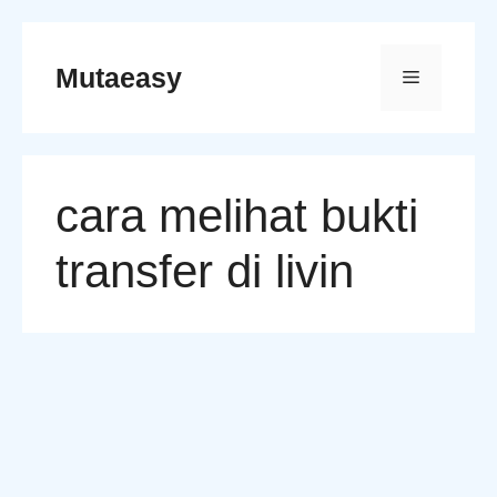
Skip
to
Mutaeasy
Menu
content
cara melihat bukti
transfer di livin