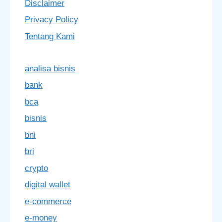
Disclaimer
Privacy Policy
Tentang Kami
analisa bisnis
bank
bca
bisnis
bni
bri
crypto
digital wallet
e-commerce
e-money