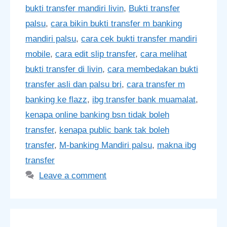
bukti transfer mandiri livin
,
Bukti transfer
palsu
,
cara bikin bukti transfer m banking
mandiri palsu
,
cara cek bukti transfer mandiri
mobile
,
cara edit slip transfer
,
cara melihat
bukti transfer di livin
,
cara membedakan bukti
transfer asli dan palsu bri
,
cara transfer m
banking ke flazz
,
ibg transfer bank muamalat
,
kenapa online banking bsn tidak boleh
transfer
,
kenapa public bank tak boleh
transfer
,
M-banking Mandiri palsu
,
makna ibg
transfer
Leave a comment