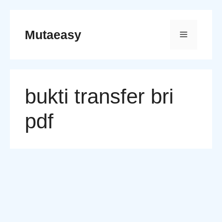
Skip
to
Mutaeasy
Menu
content
bukti transfer bri
pdf