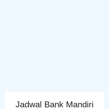
Jadwal Bank Mandiri