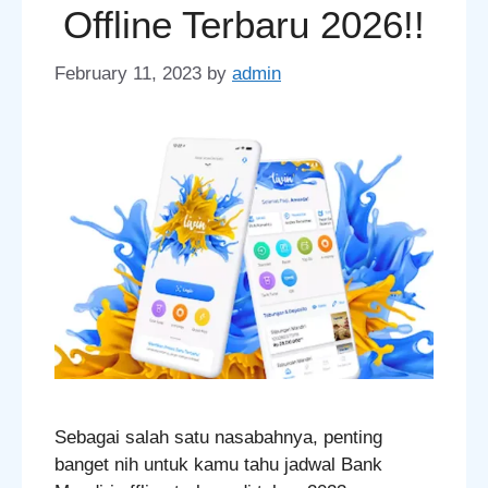
Offline Terbaru 2026!!
February 11, 2023
by
admin
Sebagai salah satu nasabahnya, penting
banget nih untuk kamu tahu jadwal Bank