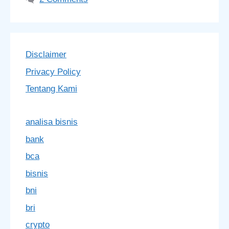
Disclaimer
Privacy Policy
Tentang Kami
analisa bisnis
bank
bca
bisnis
bni
bri
crypto