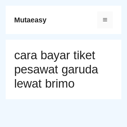
Skip
to
Mutaeasy
Menu
content
cara bayar tiket
pesawat garuda
lewat brimo