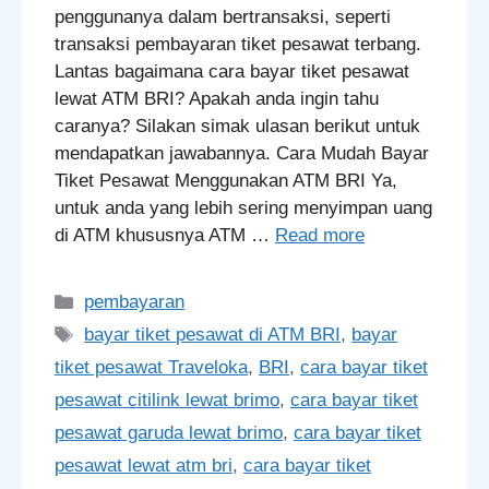
penggunanya dalam bertransaksi, seperti
transaksi pembayaran tiket pesawat terbang.
Lantas bagaimana cara bayar tiket pesawat
lewat ATM BRI? Apakah anda ingin tahu
caranya? Silakan simak ulasan berikut untuk
mendapatkan jawabannya. Cara Mudah Bayar
Tiket Pesawat Menggunakan ATM BRI Ya,
untuk anda yang lebih sering menyimpan uang
di ATM khususnya ATM …
Read more
Categories
pembayaran
Tags
bayar tiket pesawat di ATM BRI
,
bayar
tiket pesawat Traveloka
,
BRI
,
cara bayar tiket
pesawat citilink lewat brimo
,
cara bayar tiket
pesawat garuda lewat brimo
,
cara bayar tiket
pesawat lewat atm bri
,
cara bayar tiket