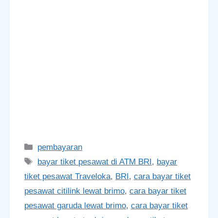
Categories
pembayaran
Tags
bayar tiket pesawat di ATM BRI
,
bayar
tiket pesawat Traveloka
,
BRI
,
cara bayar tiket
pesawat citilink lewat brimo
,
cara bayar tiket
pesawat garuda lewat brimo
,
cara bayar tiket