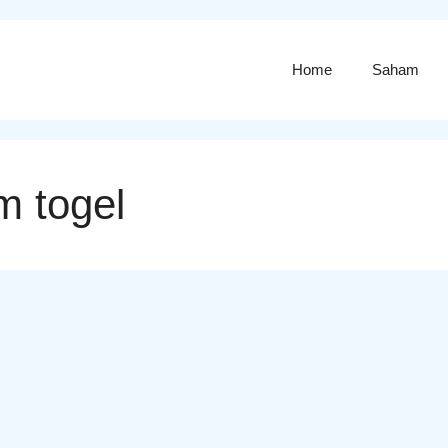
Home
Saham
m togel