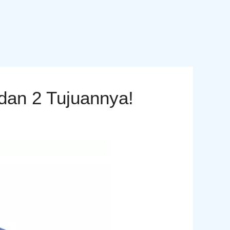
 dan 2 Tujuannya!