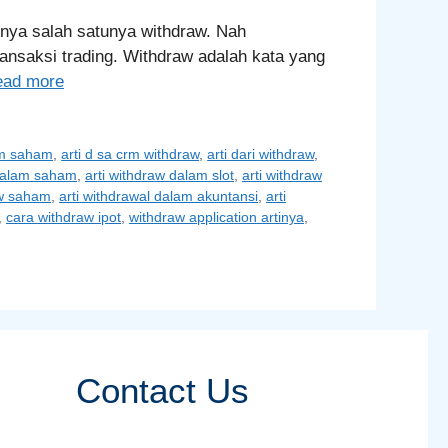
hnya salah satunya withdraw. Nah
ransaksi trading. Withdraw adalah kata yang
ead more
am saham
,
arti d sa crm withdraw
,
arti dari withdraw
,
 dalam saham
,
arti withdraw dalam slot
,
arti withdraw
aw saham
,
arti withdrawal dalam akuntansi
,
arti
,
cara withdraw ipot
,
withdraw application artinya
,
Contact Us