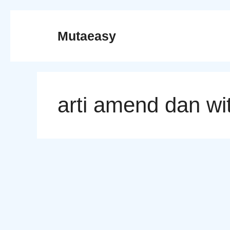
Skip
to
Mutaeasy
content
arti amend dan w