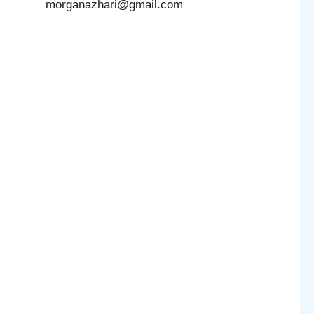
morganazhari@gmail.com