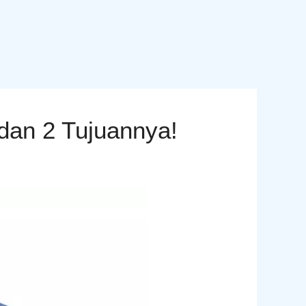
 dan 2 Tujuannya!