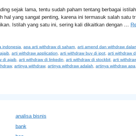
ing sejak lama, tentu sudah paham tentang berbagai istila
 hal yang sangat penting, karena ini termasuk salah satu t
ikan. Istilah yang satu ini, sering kali dikaitkan dengan …
R
a indonesia
,
apa arti withdraw di saham
,
arti amend dan withdraw dal
ajaib
,
arti withdraw application
,
arti withdraw buy di ipot
,
arti withdraw
w di ajaib
,
arti withdraw di linkedin
,
arti withdraw di stockbit
,
arti withdr
ithdraw
,
artinya withdraw
,
artinya withdraw adalah
,
artinya withdraw apa
analisa bisnis
bank