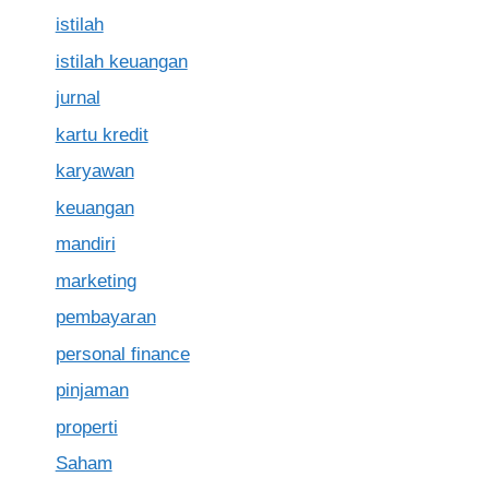
istilah
istilah keuangan
jurnal
kartu kredit
karyawan
keuangan
mandiri
marketing
pembayaran
personal finance
pinjaman
properti
Saham