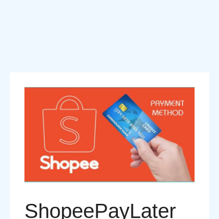
ShopeePayLater