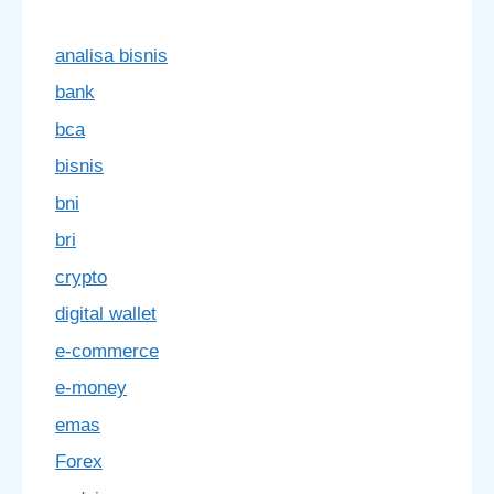
analisa bisnis
bank
bca
bisnis
bni
bri
crypto
digital wallet
e-commerce
e-money
emas
Forex