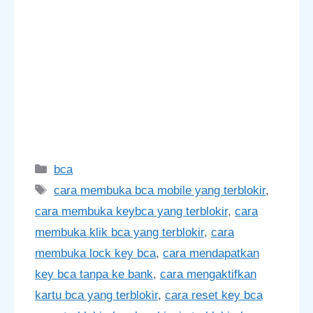
Categories
bca
Tags
cara membuka bca mobile yang terblokir
,
cara membuka keybca yang terblokir
,
cara
membuka klik bca yang terblokir
,
cara
membuka lock key bca
,
cara mendapatkan
key bca tanpa ke bank
,
cara mengaktifkan
kartu bca yang terblokir
,
cara reset key bca