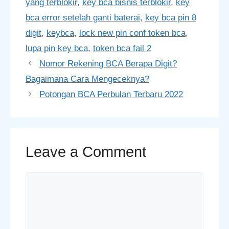
yang terblokir
,
key bca bisnis terblokir
,
key
bca error setelah ganti baterai
,
key bca pin 8
digit
,
keybca
,
lock new pin conf token bca
,
lupa pin key bca
,
token bca fail 2
Nomor Rekening BCA Berapa Digit?
Bagaimana Cara Mengeceknya?
Potongan BCA Perbulan Terbaru 2022
Leave a Comment
Comment