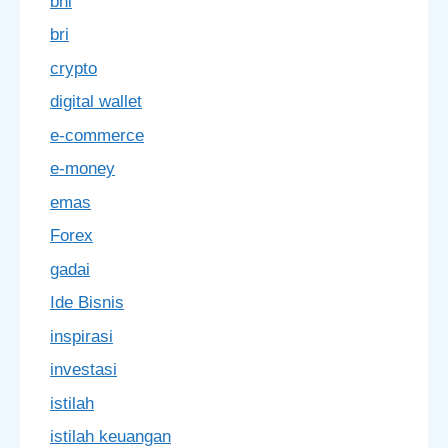
bni
bri
crypto
digital wallet
e-commerce
e-money
emas
Forex
gadai
Ide Bisnis
inspirasi
investasi
istilah
istilah keuangan