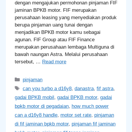
dengan mengajukan permohonan pinjaman FIF
jaminan BPKB motor. FIF merupakan
perusahaan leasing yang menyediakan produk
berupa pinjaman uang tunai dengan
menjadikan BPKB motor kamu sebagai
agunan. FIF Group atau FIF Finance
merupakan perusahaan lembaga Multiguna di
bawah naungan Astra. Melalui perusahaan
tersebut, …
Read more
Categories
pinjaman
Tags
can you turbo a d16y8
,
danastra
,
fif astra
,
gadai BPKB mobil
,
gadai BPKB motor
,
gadai
bpkb motor di pegadaian
,
how much power
can a d16y8 handle
,
motor set rate
,
pinjaman
di fif jaminan bpkb motor
,
pinjaman fif jaminan