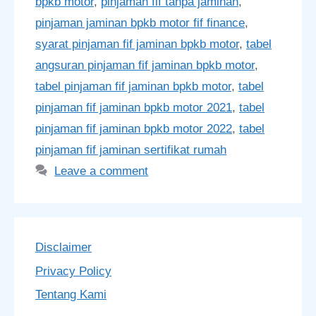
bpkb motor
,
pinjaman fif tanpa jaminan
,
pinjaman jaminan bpkb motor fif finance
,
syarat pinjaman fif jaminan bpkb motor
,
tabel
angsuran pinjaman fif jaminan bpkb motor
,
tabel pinjaman fif jaminan bpkb motor
,
tabel
pinjaman fif jaminan bpkb motor 2021
,
tabel
pinjaman fif jaminan bpkb motor 2022
,
tabel
pinjaman fif jaminan sertifikat rumah
Leave a comment
Disclaimer
Privacy Policy
Tentang Kami