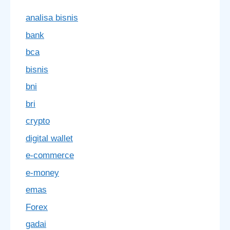
analisa bisnis
bank
bca
bisnis
bni
bri
crypto
digital wallet
e-commerce
e-money
emas
Forex
gadai