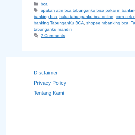
Categories
bca
Tags
apakah atm bca tabunganku bisa pakai m bankin
banking bca
,
buka tabunganku bca online
,
cara cek 
banking TabunganKu BCA
,
shopee mbanking bca
,
T
tabunganku mandiri
2 Comments
Disclaimer
Privacy Policy
Tentang Kami