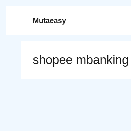
Skip
to
Mutaeasy
content
shopee mbanking