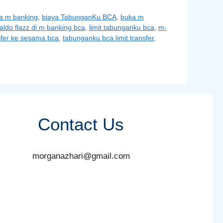
sa m banking
,
biaya TabunganKu BCA
,
buka m
saldo flazz di m banking bca
,
limit tabunganku bca
,
m-
sfer ke sesama bca
,
tabunganku bca limit transfer
,
Contact Us
morganazhari@gmail.com