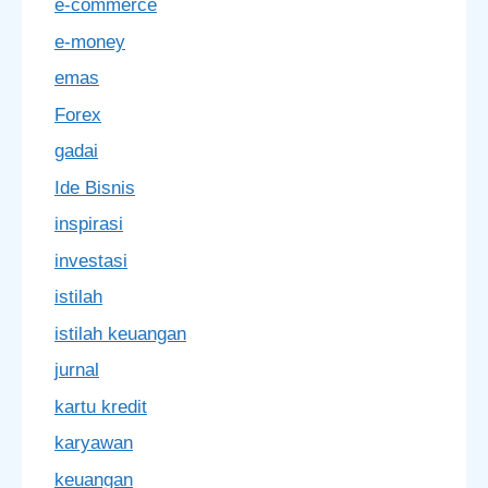
e-commerce
e-money
emas
Forex
gadai
Ide Bisnis
inspirasi
investasi
istilah
istilah keuangan
jurnal
kartu kredit
karyawan
keuangan