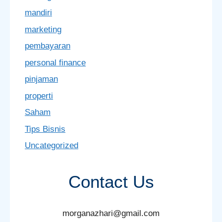
mandiri
marketing
pembayaran
personal finance
pinjaman
properti
Saham
Tips Bisnis
Uncategorized
Contact Us
morganazhari@gmail.com