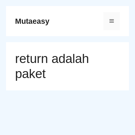
Skip
to
Mutaeasy
Menu
content
return adalah
paket