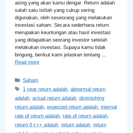
asing yang akan kamu dengar. Return adalah
salah satu istilah yang cukup sering
digunakan, oleh seseorang yang melakukan
investasi saham. Secara sederhana return
merupakan keuntungan atau hasil investasi
yang didapatkan seorang investor setelah
melakukan investasi. Supaya kamu tidak
bingung, berikut kami jelaskan tentang …
Read more
Categories
Saham
Tags
1 year return adalah
,
abnormal return
adalah
,
actual return adalah
,
diminishing
return adalah
,
expected return adalah
,
internal
rate of return adalah
,
rate of return adalah
,
return 0 c++ adalah
,
return adalah
,
return