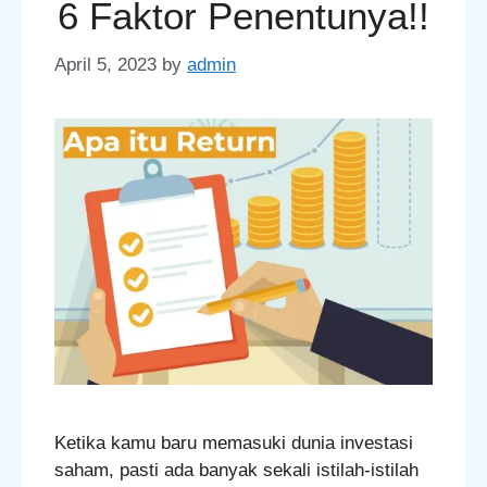
6 Faktor Penentunya!!
April 5, 2023
by
admin
Ketika kamu baru memasuki dunia investasi
saham, pasti ada banyak sekali istilah-istilah