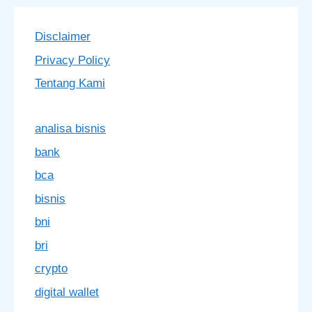
Disclaimer
Privacy Policy
Tentang Kami
analisa bisnis
bank
bca
bisnis
bni
bri
crypto
digital wallet