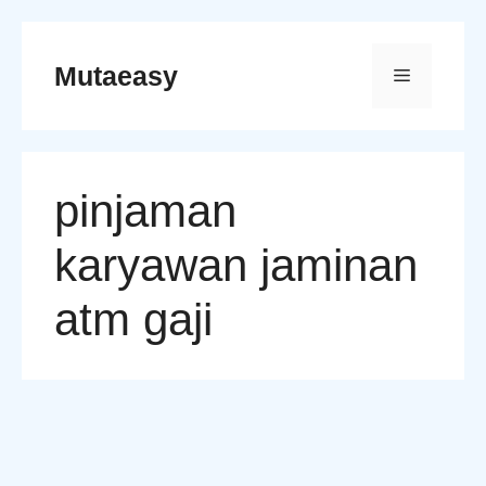
Skip
to
Mutaeasy
Menu
content
pinjaman
karyawan jaminan
atm gaji