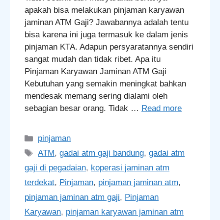
apakah bisa melakukan pinjaman karyawan
jaminan ATM Gaji? Jawabannya adalah tentu
bisa karena ini juga termasuk ke dalam jenis
pinjaman KTA. Adapun persyaratannya sendiri
sangat mudah dan tidak ribet. Apa itu
Pinjaman Karyawan Jaminan ATM Gaji
Kebutuhan yang semakin meningkat bahkan
mendesak memang sering dialami oleh
sebagian besar orang. Tidak …
Read more
Categories
pinjaman
Tags
ATM
,
gadai atm gaji bandung
,
gadai atm
gaji di pegadaian
,
koperasi jaminan atm
terdekat
,
Pinjaman
,
pinjaman jaminan atm
,
pinjaman jaminan atm gaji
,
Pinjaman
Karyawan
,
pinjaman karyawan jaminan atm