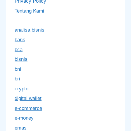
Privacy Policy
Tentang Kami
analisa bisnis
bank
bca
bisnis
bni
bri
crypto
digital wallet
e-commerce
e-money
emas