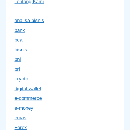
Tentang Kami
analisa bisnis
bank
bca
bisnis
bni
bri
crypto
digital wallet
e-commerce
e-money
emas
Forex