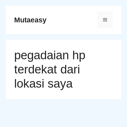
Skip
to
Mutaeasy
Menu
content
pegadaian hp
terdekat dari
lokasi saya