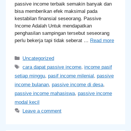
passive income terbaik semakin banyak dan
bisa memberikan efek maksimal pada
kestabilan finansial seseorang. Passive
Income Adalah Untuk mendapatkan
penghasilan sampingan tersebut seseorang
perlu bekerja tapi tidak seberat …
Read more
Categories
Uncategorized
Tags
cara dapat passive income
,
income pasif
setiap minggu
,
pasif income milenial
,
passive
income bulanan
,
passive income di desa
,
passive income mahasiswa
,
passive income
modal kecil
Leave a comment