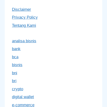
Disclaimer
Privacy Policy
Tentang Kami
analisa bisnis
bank
bca
bisnis
bni
bri
crypto
digital wallet
e-commerce