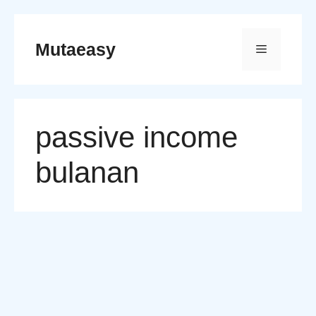
Skip
to
Mutaeasy
Menu
content
passive income
bulanan