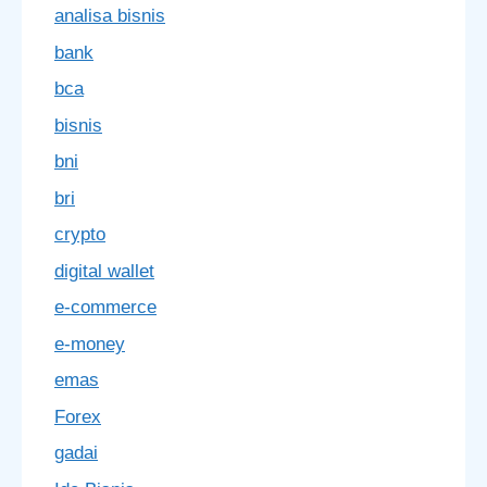
analisa bisnis
bank
bca
bisnis
bni
bri
crypto
digital wallet
e-commerce
e-money
emas
Forex
gadai