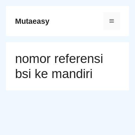
Skip
to
Mutaeasy
Menu
content
nomor referensi
bsi ke mandiri