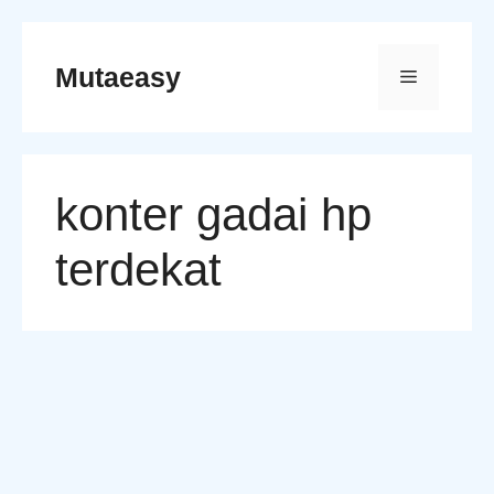
Skip
to
Mutaeasy
Menu
content
konter gadai hp
terdekat