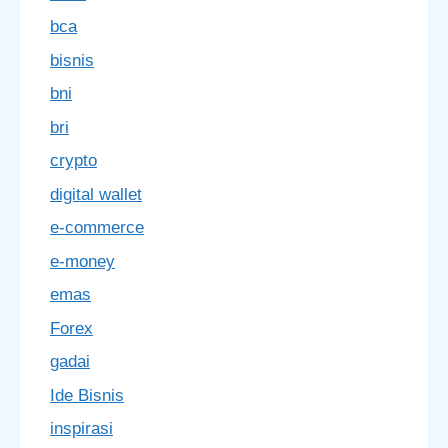
bca
bisnis
bni
bri
crypto
digital wallet
e-commerce
e-money
emas
Forex
gadai
Ide Bisnis
inspirasi