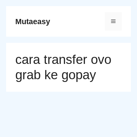
Skip
to
Mutaeasy
Menu
content
cara transfer ovo
grab ke gopay