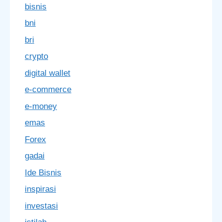
bisnis
bni
bri
crypto
digital wallet
e-commerce
e-money
emas
Forex
gadai
Ide Bisnis
inspirasi
investasi