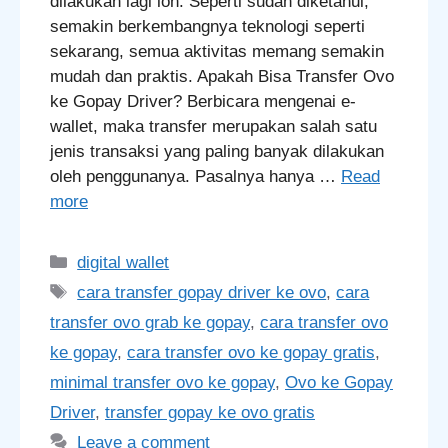
dilakukan lagi loh. Seperti sudah diketahui,
semakin berkembangnya teknologi seperti
sekarang, semua aktivitas memang semakin
mudah dan praktis. Apakah Bisa Transfer Ovo
ke Gopay Driver? Berbicara mengenai e-
wallet, maka transfer merupakan salah satu
jenis transaksi yang paling banyak dilakukan
oleh penggunanya. Pasalnya hanya …
Read
more
Categories
digital wallet
Tags
cara transfer gopay driver ke ovo
,
cara
transfer ovo grab ke gopay
,
cara transfer ovo
ke gopay
,
cara transfer ovo ke gopay gratis
,
minimal transfer ovo ke gopay
,
Ovo ke Gopay
Driver
,
transfer gopay ke ovo gratis
Leave a comment