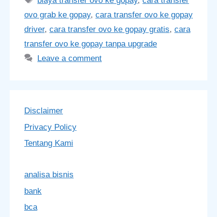
biaya transfer ovo ke gopay
,
cara transfer
ovo grab ke gopay
,
cara transfer ovo ke gopay
driver
,
cara transfer ovo ke gopay gratis
,
cara
transfer ovo ke gopay tanpa upgrade
Leave a comment
Disclaimer
Privacy Policy
Tentang Kami
analisa bisnis
bank
bca