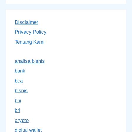
Disclaimer
Privacy Policy
Tentang Kami
analisa bisnis
bank
bca
bisnis
bni
bri
crypto
digital wallet