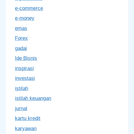
e-commerce
e-money
emas
Forex
gadai
Ide Bisnis
inspirasi
investasi
istilah
istilah keuangan
jurnal
kartu kredit
karyawan