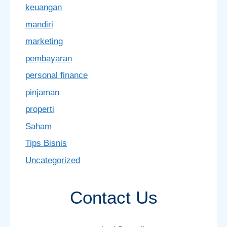
keuangan
mandiri
marketing
pembayaran
personal finance
pinjaman
properti
Saham
Tips Bisnis
Uncategorized
Contact Us