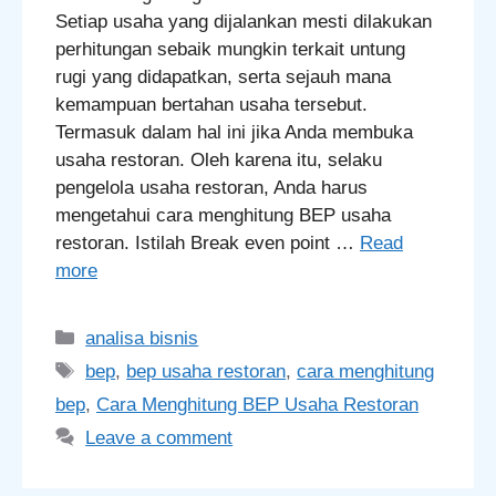
Setiap usaha yang dijalankan mesti dilakukan
perhitungan sebaik mungkin terkait untung
rugi yang didapatkan, serta sejauh mana
kemampuan bertahan usaha tersebut.
Termasuk dalam hal ini jika Anda membuka
usaha restoran. Oleh karena itu, selaku
pengelola usaha restoran, Anda harus
mengetahui cara menghitung BEP usaha
restoran. Istilah Break even point …
Read
more
Categories
analisa bisnis
Tags
bep
,
bep usaha restoran
,
cara menghitung
bep
,
Cara Menghitung BEP Usaha Restoran
Leave a comment