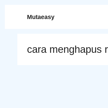
Skip
to
Mutaeasy
content
cara menghapus r