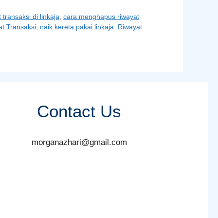
transaksi di linkaja
,
cara menghapus riwayat
t Transaksi
,
naik kereta pakai linkaja
,
Riwayat
Contact Us
morganazhari@gmail.com