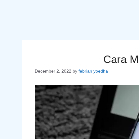
Cara M
December 2, 2022
by
febrian yoedha