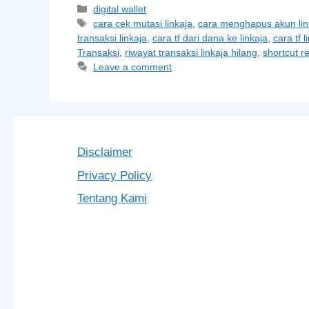
Categories
digital wallet
Tags
cara cek mutasi linkaja
,
cara menghapus akun lin
transaksi linkaja
,
cara tf dari dana ke linkaja
,
cara tf 
Transaksi
,
riwayat transaksi linkaja hilang
,
shortcut r
Leave a comment
Disclaimer
Privacy Policy
Tentang Kami