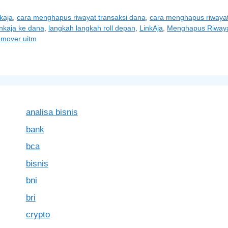
kaja
,
cara menghapus riwayat transaksi dana
,
cara menghapus riwayat 
linkaja ke dana
,
langkah langkah roll depan
,
LinkAja
,
Menghapus Riwaya
emover uitm
analisa bisnis
bank
bca
bisnis
bni
bri
crypto