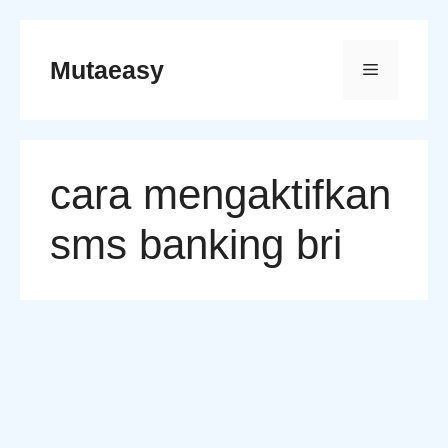
Skip
to
Mutaeasy
Menu
content
cara mengaktifkan
sms banking bri