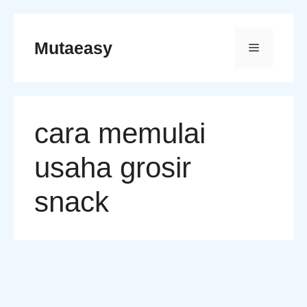
Skip
to
Mutaeasy
Menu
content
cara memulai
usaha grosir
snack