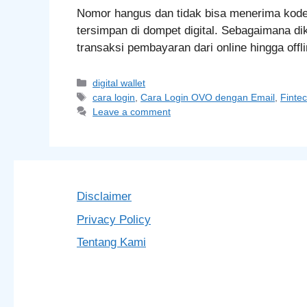
Nomor hangus dan tidak bisa menerima kode
tersimpan di dompet digital. Sebagaimana di
transaksi pembayaran dari online hingga offl
Categories
digital wallet
Tags
cara login
,
Cara Login OVO dengan Email
,
Finte
Leave a comment
Disclaimer
Privacy Policy
Tentang Kami