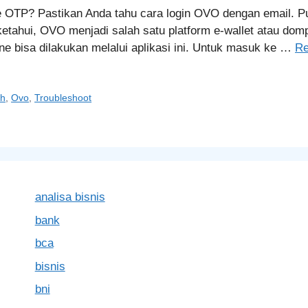
 OTP? Pastikan Anda tahu cara login OVO dengan email. P
ketahui, OVO menjadi salah satu platform e-wallet atau domp
ine bisa dilakukan melalui aplikasi ini. Untuk masuk ke …
Re
ch
,
Ovo
,
Troubleshoot
analisa bisnis
bank
bca
bisnis
bni