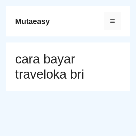
Skip
to
Mutaeasy
Menu
content
cara bayar
traveloka bri