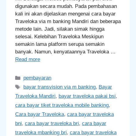
digunakan secara mudah. Pada pembahasan
kali ini akan dijelaskan mengenai cara bayar
Traveloka via m banking Mandiri dan beberapa
metode lain. Jadi, silakan simak hingga
selesai. Kelebihan Traveloka Meskipun
semakin lama platform serupa semakin
banyak. Namun, kenyataannya Traveloka …
Read more
Categories
pembayaran
Tags
bayar transvision via m banking
,
Bayar
Traveloka Mandiri
,
bayar traveloka pakai bsi
,
cara bayar tiket traveloka mobile banking
,
Cara bayar Traveloka
,
cara bayar traveloka
bni
,
cara bayar traveloka bri
,
cara bayar
traveloka mbanking bri
,
cara bayar traveloka