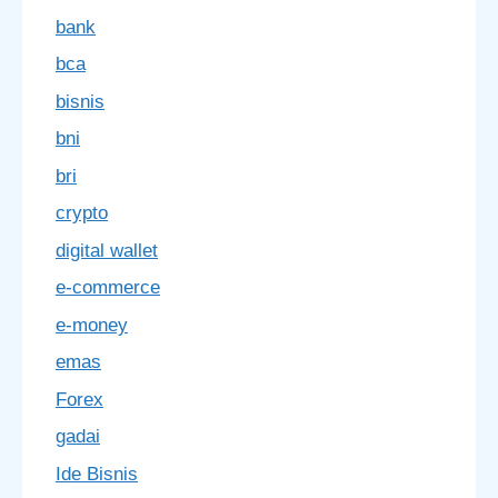
bank
bca
bisnis
bni
bri
crypto
digital wallet
e-commerce
e-money
emas
Forex
gadai
Ide Bisnis