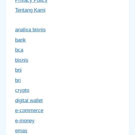
Privacy Policy
Tentang Kami
analisa bisnis
bank
bca
bisnis
bni
bri
crypto
digital wallet
e-commerce
e-money
emas