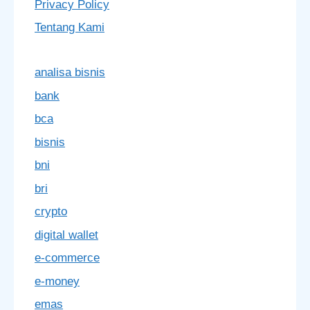
Privacy Policy
Tentang Kami
analisa bisnis
bank
bca
bisnis
bni
bri
crypto
digital wallet
e-commerce
e-money
emas