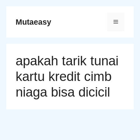
Skip
to
Mutaeasy
Menu
content
apakah tarik tunai
kartu kredit cimb
niaga bisa dicicil