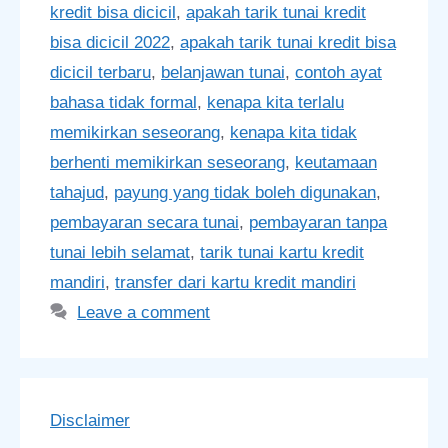
kredit bisa dicicil
,
apakah tarik tunai kredit
bisa dicicil 2022
,
apakah tarik tunai kredit bisa
dicicil terbaru
,
belanjawan tunai
,
contoh ayat
bahasa tidak formal
,
kenapa kita terlalu
memikirkan seseorang
,
kenapa kita tidak
berhenti memikirkan seseorang
,
keutamaan
tahajud
,
payung yang tidak boleh digunakan
,
pembayaran secara tunai
,
pembayaran tanpa
tunai lebih selamat
,
tarik tunai kartu kredit
mandiri
,
transfer dari kartu kredit mandiri
Leave a comment
Disclaimer