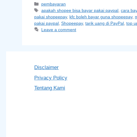
Categories
pembayaran
Tags
apakah shopee bisa bayar pakai paypal
,
cara ba
pakai shopeepay
,
kfc boleh bayar guna shopeepay
,
pakai paypal
,
Shopeepay
,
tarik uang di PayPal
,
top u
Leave a comment
Disclaimer
Privacy Policy
Tentang Kami