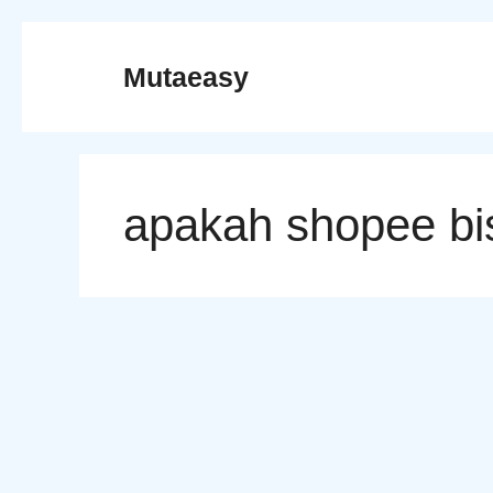
Skip
to
Mutaeasy
content
apakah shopee bi