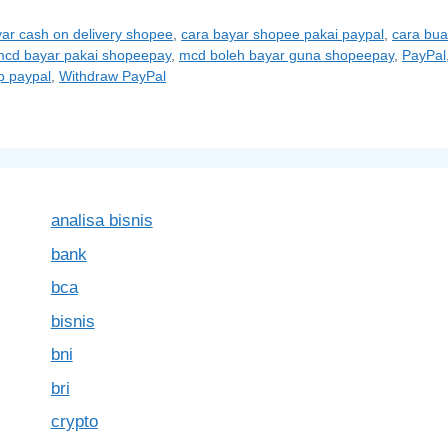
yar cash on delivery shopee
,
cara bayar shopee pakai paypal
,
cara bua
mcd bayar pakai shopeepay
,
mcd boleh bayar guna shopeepay
,
PayPal
p paypal
,
Withdraw PayPal
analisa bisnis
bank
bca
bisnis
bni
bri
crypto