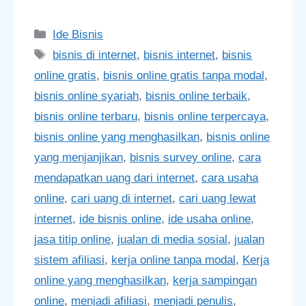
Categories
Ide Bisnis
Tags
bisnis di internet
,
bisnis internet
,
bisnis
online gratis
,
bisnis online gratis tanpa modal
,
bisnis online syariah
,
bisnis online terbaik
,
bisnis online terbaru
,
bisnis online terpercaya
,
bisnis online yang menghasilkan
,
bisnis online
yang menjanjikan
,
bisnis survey online
,
cara
mendapatkan uang dari internet
,
cara usaha
online
,
cari uang di internet
,
cari uang lewat
internet
,
ide bisnis online
,
ide usaha online
,
jasa titip online
,
jualan di media sosial
,
jualan
sistem afiliasi
,
kerja online tanpa modal
,
Kerja
online yang menghasilkan
,
kerja sampingan
online
,
menjadi afiliasi
,
menjadi penulis
,