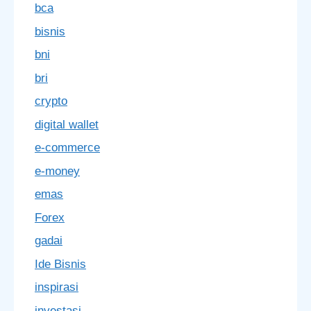
bca
bisnis
bni
bri
crypto
digital wallet
e-commerce
e-money
emas
Forex
gadai
Ide Bisnis
inspirasi
investasi