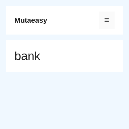
Skip
to
Mutaeasy
Menu
content
bank