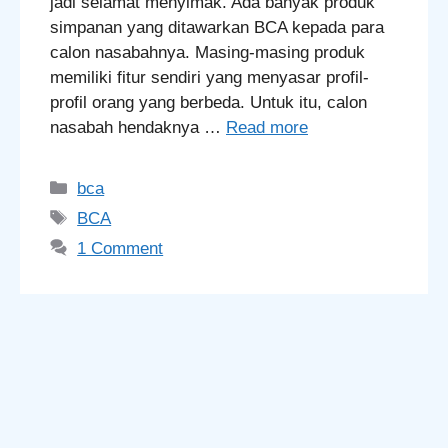
jadi selamat menyimak. Ada banyak produk
simpanan yang ditawarkan BCA kepada para
calon nasabahnya. Masing-masing produk
memiliki fitur sendiri yang menyasar profil-
profil orang yang berbeda. Untuk itu, calon
nasabah hendaknya …
Read more
Categories
bca
Tags
BCA
1 Comment