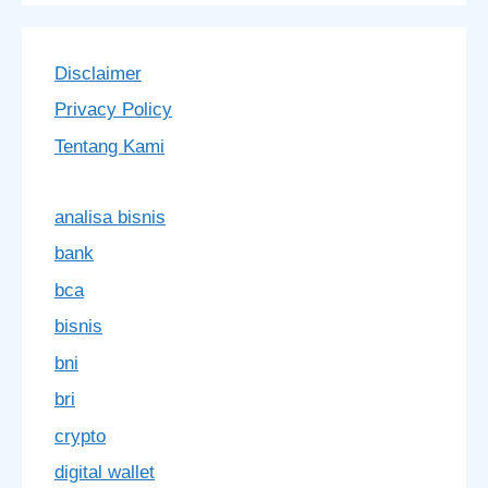
Disclaimer
Privacy Policy
Tentang Kami
analisa bisnis
bank
bca
bisnis
bni
bri
crypto
digital wallet