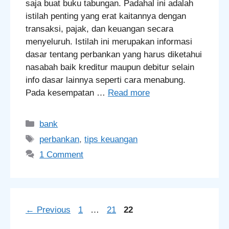
saja buat buku tabungan. Padahal ini adalah
istilah penting yang erat kaitannya dengan
transaksi, pajak, dan keuangan secara
menyeluruh. Istilah ini merupakan informasi
dasar tentang perbankan yang harus diketahui
nasabah baik kreditur maupun debitur selain
info dasar lainnya seperti cara menabung.
Pada kesempatan …
Read more
Categories
bank
Tags
perbankan
,
tips keuangan
1 Comment
Page
Page
Page
←
Previous
1
…
21
22