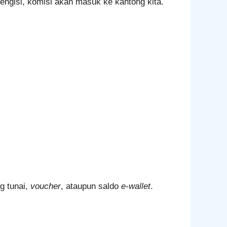
ngisi, komisi akan masuk ke kantong kita.
g tunai,
voucher
, ataupun saldo
e-wallet
.