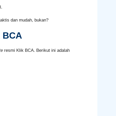
l.
raktis dan mudah, bukan?
k BCA
te
resmi Klik BCA. Berikut ini adalah