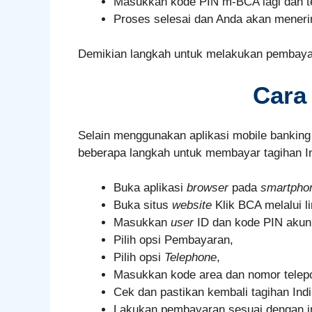
Masukkan kode PIN m-BCA lagi dan 
Proses selesai dan Anda akan menerim
Demikian langkah untuk melakukan pembayar
Cara
Selain menggunakan aplikasi mobile bankin
beberapa langkah untuk membayar tagihan I
Buka aplikasi
browser
pada
smartpho
Buka situs
website
Klik BCA melalui l
Masukkan
user
ID dan kode PIN akun
Pilih opsi Pembayaran,
Pilih opsi
Telephone
,
Masukkan kode area dan nomor telepo
Cek dan pastikan kembali tagihan In
Lakukan pembayaran sesuai dengan ins