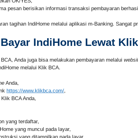
tekan OK/YES,
a pesan berisikan informasi transaksi pembayaran berhasi
an tagihan IndiHome melalui aplikasi m-Banking. Sangat p
 Bayar IndiHome Lewat Kli
g BCA, Anda juga bisa melakukan pembayaran melalui
websi
ndiHome melalui Klik BCA.
ne
Anda,
ink
https://www.klikbca.com/
,
 Klik BCA Anda,
n yang terdaftar,
diHome yang muncul pada layar,
truksi yang ditampilkan pada layar,