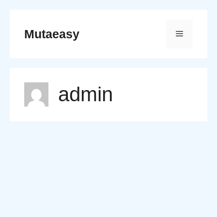
Skip
to
Mutaeasy
Menu
content
admin