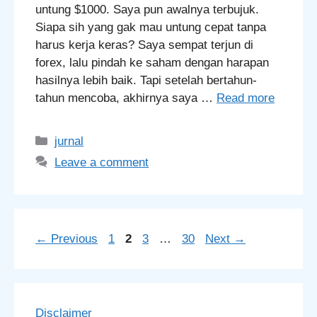
untung $1000. Saya pun awalnya terbujuk.
Siapa sih yang gak mau untung cepat tanpa
harus kerja keras? Saya sempat terjun di
forex, lalu pindah ke saham dengan harapan
hasilnya lebih baik. Tapi setelah bertahun-
tahun mencoba, akhirnya saya …
Read more
Categories
jurnal
Leave a comment
Page
Page
Page
Page
←
Previous
1
2
3
…
30
Next
→
Disclaimer