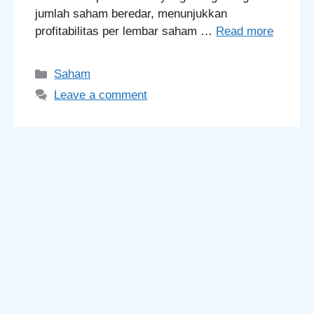
jumlah saham beredar, menunjukkan
profitabilitas per lembar saham …
Read more
Categories
Saham
Leave a comment