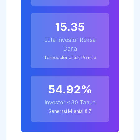
15.35
Juta Investor Reksa
Dana
Terpopuler untuk Pemula
54.92%
Investor <30 Tahun
Generasi Milenial & Z