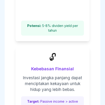
Potensi:
5-8% dividen yield per
tahun
🔓
Kebebasan Finansial
Investasi jangka panjang dapat
menciptakan kekayaan untuk
hidup yang lebih bebas.
Target:
Passive income > active