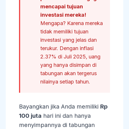
mencapai tujuan
investasi mereka!
Mengapa? Karena mereka
tidak memiliki tujuan
investasi yang jelas dan
terukur. Dengan inflasi
2.37% di Juli 2025, uang
yang hanya disimpan di
tabungan akan tergerus
nilainya setiap tahun.
Bayangkan jika Anda memiliki
Rp
100 juta
hari ini dan hanya
menyimpannya di tabungan