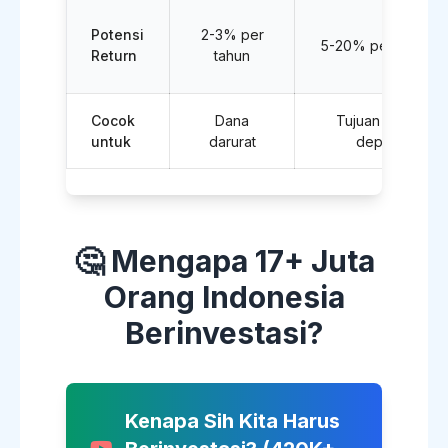
Potensi
2-3% per
5-20% per tahun
Return
tahun
Cocok
Dana
Tujuan masa
untuk
darurat
depan
🤔 Mengapa 17+ Juta
Orang Indonesia
Berinvestasi?
Kenapa Sih Kita Harus