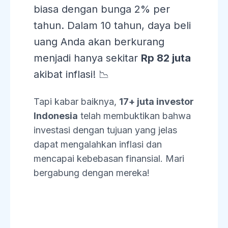
biasa dengan bunga 2% per
tahun. Dalam 10 tahun, daya beli
uang Anda akan berkurang
menjadi hanya sekitar
Rp 82 juta
akibat inflasi! 📉
Tapi kabar baiknya,
17+ juta investor
Indonesia
telah membuktikan bahwa
investasi dengan tujuan yang jelas
dapat mengalahkan inflasi dan
mencapai kebebasan finansial. Mari
bergabung dengan mereka!