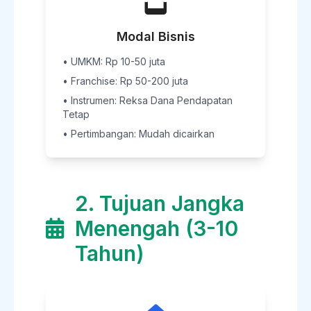
Modal Bisnis
• UMKM: Rp 10-50 juta
• Franchise: Rp 50-200 juta
• Instrumen: Reksa Dana Pendapatan
Tetap
• Pertimbangan: Mudah dicairkan
2. Tujuan Jangka
Menengah (3-10
Tahun)