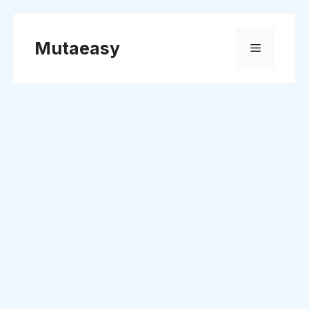
Skip
to
Mutaeasy
Menu
content