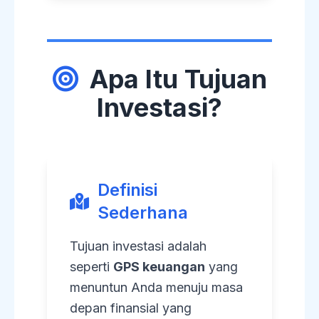
Apa Itu Tujuan
Investasi?
Definisi
Sederhana
Tujuan investasi adalah
seperti
GPS keuangan
yang
menuntun Anda menuju masa
depan finansial yang