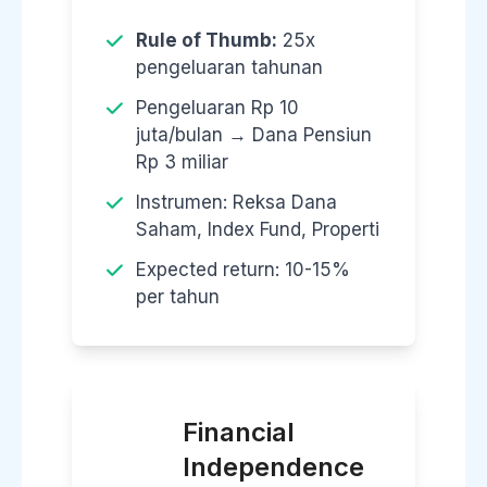
Rule of Thumb:
25x
pengeluaran tahunan
Pengeluaran Rp 10
juta/bulan → Dana Pensiun
Rp 3 miliar
Instrumen: Reksa Dana
Saham, Index Fund, Properti
Expected return: 10-15%
per tahun
Financial
Independence