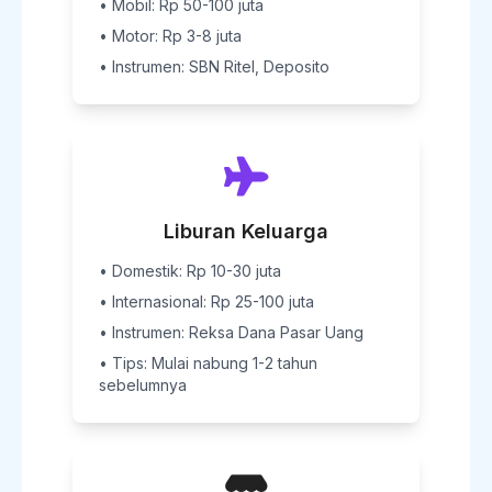
• Mobil: Rp 50-100 juta
• Motor: Rp 3-8 juta
• Instrumen: SBN Ritel, Deposito
Liburan Keluarga
• Domestik: Rp 10-30 juta
• Internasional: Rp 25-100 juta
• Instrumen: Reksa Dana Pasar Uang
• Tips: Mulai nabung 1-2 tahun
sebelumnya