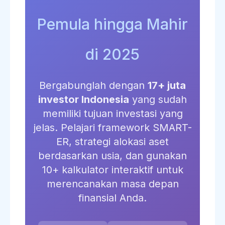
Pemula hingga Mahir
di 2025
Bergabunglah dengan
17+ juta
investor Indonesia
yang sudah
memiliki tujuan investasi yang
jelas. Pelajari framework SMART-
ER, strategi alokasi aset
berdasarkan usia, dan gunakan
10+ kalkulator interaktif untuk
merencanakan masa depan
finansial Anda.