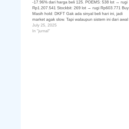
-17.96% dari harga beli 125. POEMS: 538 lot → rugi
Rp1.207.541 Stockbit: 269 lot → rugi Rp603.771 Buy
Masih hold: DKFT Gak ada sinyal beli hari ini, jadi
market agak slow. Tapi walaupun sistem ini dari awal
aku udah tahu…
July 25, 2025
In "jurnal"