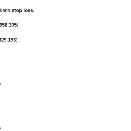
 kena
stop loss
.
658.305
)
329.153
)
0
0