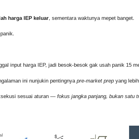
lah harga IEP keluar
, sementara waktunya mepet banget.
panik.
ggal input harga IEP, jadi besok-besok gak usah panik 15 m
engalaman ini nunjukin pentingnya
pre-market prep
yang lebih
eksekusi sesuai aturan —
fokus jangka panjang, bukan satu t
al