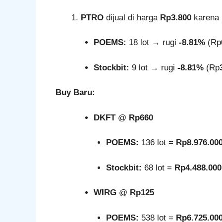
PTRO
dijual di harga
Rp3.800
karena
POEMS:
18 lot → rugi
-8.81%
(Rp
Stockbit:
9 lot → rugi
-8.81%
(Rp
Buy Baru:
DKFT
@
Rp660
POEMS:
136 lot =
Rp8.976.00
Stockbit:
68 lot =
Rp4.488.000
WIRG
@
Rp125
POEMS:
538 lot =
Rp6.725.00