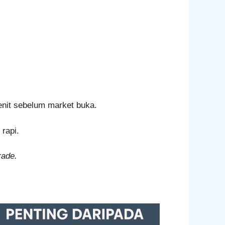
enit sebelum market buka.
 rapi.
rade.